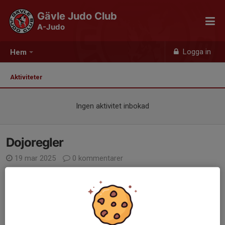
Gävle Judo Club
A-Judo
Logga in
Hem
Aktiviteter
Ingen aktivitet inbokad
Dojoregler
19 mar 2025
0 kommentarer
Här kommer en liten påminnelse kring regler i dojon. Påminner
extra om detta nu då sommaren snart kommer och man går i
sandaler mm vilket innebär smutsiga fötter.
HYGIEN