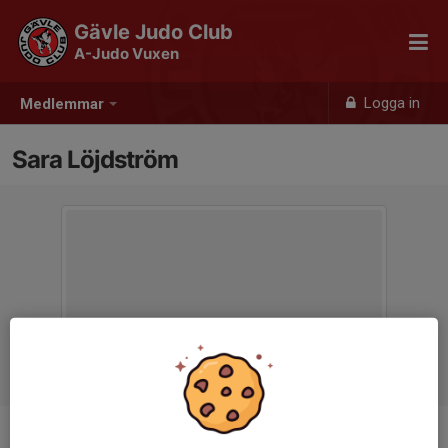
Gävle Judo Club
A-Judo Vuxen
Logga in
Medlemmar
Sara Löjdström
Ålder
52 år