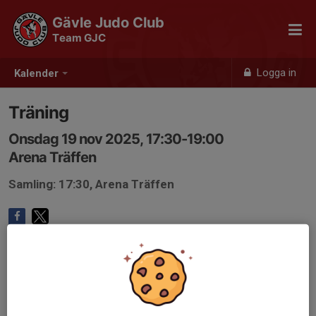
Gävle Judo Club
Team GJC
Logga in
Kalender
Träning
Onsdag 19 nov 2025, 17:30-19:00
Arena Träffen
Samling: 17:30, Arena Träffen