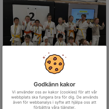
Inbjudan till Terminsavslutning & Poängjakt
Söndagen den
7 juni kl. 10.00
hälsar vi alla barn och familjer
Godkänn kakor
varmt välkomna till
terminsavslutning och Poängjakt
(tävling
Vi använder oss av kakor (cookies) för att vår
för alla barn)
webbplats ska fungera bra för dig. De används
Även deltagare från andra klubbar är...
även för webbanalys i syfte att hjälpa oss att
Läs mer
förbättra våra tjänster.