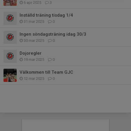
6 apr 2025
3
Inställd träning tisdag 1/4
31 mar 2025
0
Ingen söndagsträning idag 30/3
30 mar 2025
0
Dojoregler
19 mar 2025
0
Välkommen till Team GJC
12 mar 2025
0