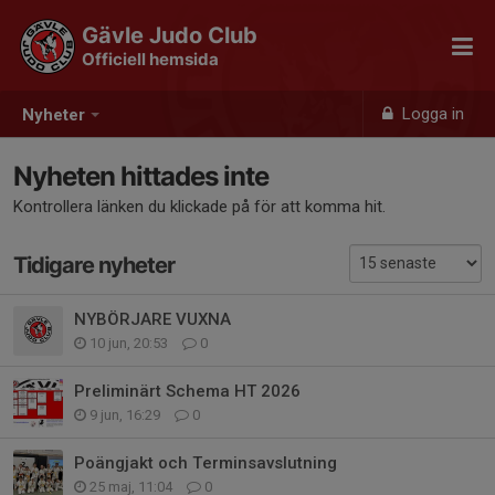
Gävle Judo Club
Officiell hemsida
Logga in
Nyheter
Nyheten hittades inte
Kontrollera länken du klickade på för att komma hit.
Tidigare nyheter
NYBÖRJARE VUXNA
10 jun, 20:53
0
Preliminärt Schema HT 2026
9 jun, 16:29
0
Poängjakt och Terminsavslutning
25 maj, 11:04
0