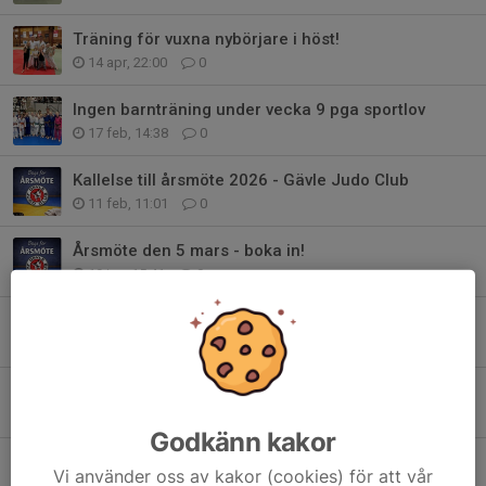
Träning för vuxna nybörjare i höst!
14 apr, 22:00
0
Ingen barnträning under vecka 9 pga sportlov
17 feb, 14:38
0
Kallelse till årsmöte 2026 - Gävle Judo Club
11 feb, 11:01
0
Årsmöte den 5 mars - boka in!
19 jan, 15:41
0
Schema VT 2026 - terminstart vecka 3
20 dec 2025
0
Nybörjarstart för barn 6-11 år - FULLBOKAT!
15 dec 2025
0
Godkänn kakor
Drakstaden Cup 2 - 29 Nov
Vi använder oss av kakor (cookies) för att vår
10 dec 2025
0