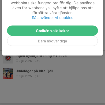
webbplats ska fungera bra för dig. De används
även för webbanalys i syfte att hjälpa oss att
Poängjakt och julavslutning 2025
förbättra våra tjänster.
23 nov 2025
0
Så använder vi cookies
Distriktsläger i Sundsvall
Godkänn alla kakor
4 okt 2025
0
Snart dags för ny termin. JIPPIIEEE!
Bara nödvändiga
6 aug 2025
0
Ingen nybörjarträning HT 2025
3 jul 2025
0
Judoläger på Idre Fjäll
3 jul 2025
0